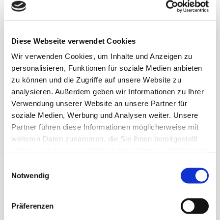
Maletych, Lyubov
Klavier, Violoncello
Steckbrief
Diese Webseite verwendet Cookies
Wir verwenden Cookies, um Inhalte und Anzeigen zu
personalisieren, Funktionen für soziale Medien anbieten
zu können und die Zugriffe auf unsere Website zu
analysieren. Außerdem geben wir Informationen zu Ihrer
Verwendung unserer Website an unsere Partner für
soziale Medien, Werbung und Analysen weiter. Unsere
Partner führen diese Informationen möglicherweise mit
weiteren Daten zusammen, die Sie ihnen bereitgestellt
haben oder die sie im Rahmen Ihrer Nutzung der Dienste
gesammelt haben.
Einwilligungsauswahl
Notwendig
Maletych, Viktor
Präferenzen
Geige, Violine